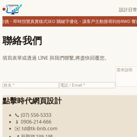
設計日
挑・即時預覽真實樣式
SEO 關鍵字優化・讓客戶主動搜尋到你
RWD 響
聯絡我們
填寫表單或透過 LINE 與我們聯繫,將盡快回覆您。
點擊時代網頁設計
📞
(07) 556-5333
📱
0906-214-666
✉️
td@tk-bnb.com
📍
至聖路239-1號