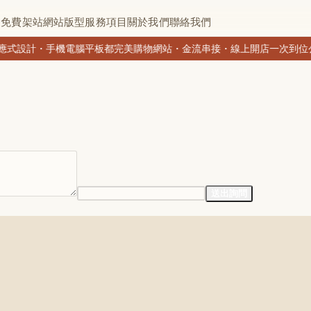
常
免費架站
網站版型
服務項目
關於我們
聯絡我們
應式設計・手機電腦平板都完美
購物網站・金流串接・線上開店一次到位
公
送出詢問