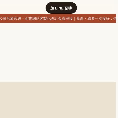
加 LINE 聊聊
司形象官網・企業網站客製化設計
金流串接｜藍新・綠界一次接好，你的