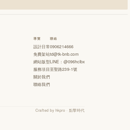
導覽
聯絡
設計日常
0906214666
免費架站
td@tk-bnb.com
網站版型
LINE：
@096hclbx
服務項目
至聖路239-1號
關於我們
聯絡我們
Crafted by hkpro · 點擊時代