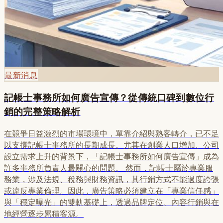
最新消息
記帳士事務所如何廣告宣傳？從傳統口碑到數位行
銷的完整策略解析
在競爭日益激烈的市場環境中，單靠介紹與熟客轉介，已不足
以支撐記帳士事務所的長期成長。尤其在創業人口增加、公司
設立需求上升的背景下，「記帳士事務所如何廣告宣傳」成為
許多事務所負責人最關心的問題。 然而，記帳士屬於專業服
務業，涉及法規、稅務與財務資訊，其行銷方式不能過度誇張
或違反專業倫理。因此，廣告策略必須建立在「專業信任感」
與「穩定曝光」的雙軌基礎上，透過品牌定位、內容行銷與在
地經營逐步累積客源。