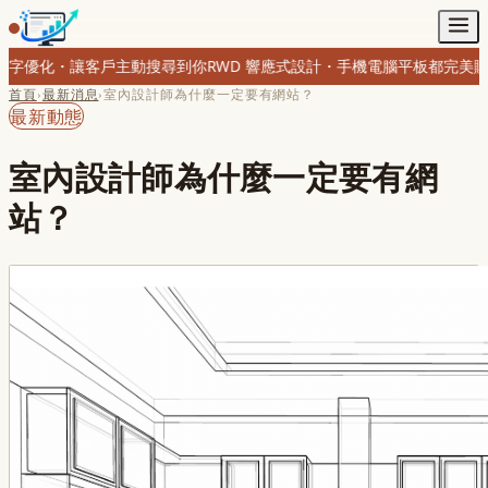
尋到你
RWD 響應式設計・手機電腦平板都完美
購物網站・金流串接・線
首頁
›
最新消息
›
室內設計師為什麼一定要有網站？
最新動態
室內設計師為什麼一定要有網
站？