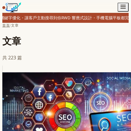
尋到你
RWD 響應式設計・手機電腦平板都完美
購物網站・金流串接・線上
首頁
/
文章
文章
共
223
篇