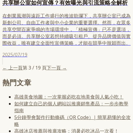
共享辦公室如何宣傳？有效曝光與引流策略全解析
在創業風潮與遠距工作盛行的推波助瀾下，共享辦公室已成為
新創公司、自由工作者與中小企業的重要選擇。然而，在眾多
共享空間百家爭鳴的市場環境中，「積極宣傳」已不是選項，
而是必須。共享辦公室若想持續吸引租戶、提升品牌價值與實
際收益，唯有建立全面性宣傳策略，才能在競爭中脫穎而出。
2025/07/19
← 上一頁
第
3
/
19
頁
下一頁 →
熱門文章
高雄美食地圖：一次掌握必吃在地美食與人氣小吃！
如何建立自己的個人網站以推廣銷售產品：一步步教學
指南
5分鐘學會製作行動條碼（QR Code）| 簡單易懂的全攻
略
高雄冰店推薦與推廣攻略：消暑必吃冰品一次看！